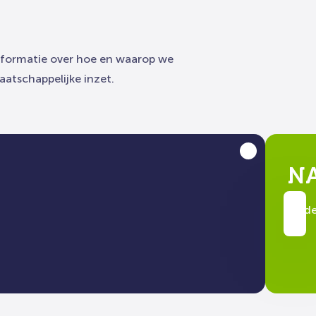
informatie over hoe en waarop we
aatschappelijke inzet.
Meer informat
N
Onder
Next