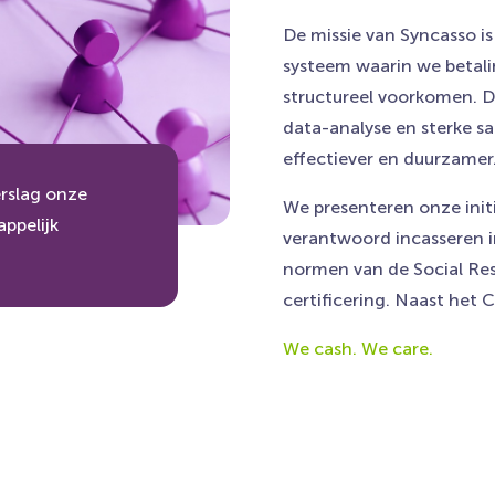
De missie van Syncasso is
systeem waarin we betali
structureel voorkomen. D
data-analyse en sterke
effectiever en duurzamer
erslag onze
We presenteren onze init
ppelijk
verantwoord incasseren i
normen van de Social Re
certificering. Naast het C
We cash. We care.